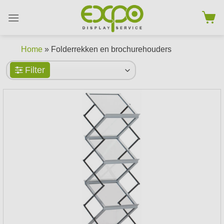
Skip
to
content
Home
» Folderrekken en brochurehouders
Filter