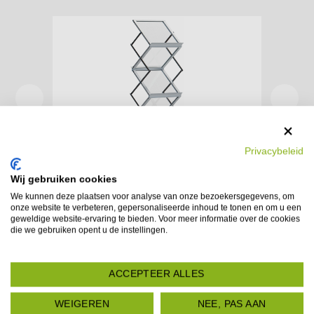
Privacybeleid
LATEN WE PR
Wij gebruiken cookies
We kunnen deze plaatsen voor analyse van onze bezoekersgegevens, om
Expo Up Lite A3 – Magazine Brochure rek
onze website te verbeteren, gepersonaliseerde inhoud te tonen en om u een
geweldige website-ervaring te bieden. Voor meer informatie over de cookies
die we gebruiken opent u de instellingen.
ACCEPTEER ALLES
WEIGEREN
NEE, PAS AAN