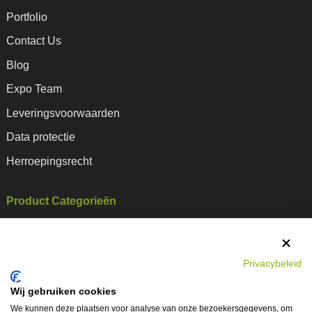
Portfolio
Contact Us
Blog
Expo Team
Leveringsvoorwaarden
Data protectie
Herroepingsrecht
Product Categorieën
Beurswanden en Presentatiewanden
Beursbalies en Banners
Privacybeleid
Mobiele Beursstands
Wij gebruiken cookies
Beursstand Accessoires
We kunnen deze plaatsen voor analyse van onze bezoekersgegevens, om