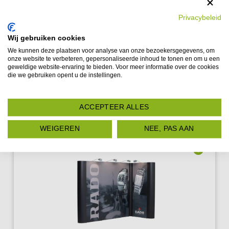
Expo Display Service: Uw partner voor zelfbouwstands
Privacybeleid
& beursstands Expo Alu Stand is geen nieuw principe
LATEN WE PR
maar wel een doorontwikkeld concept voor diegenen
Wij gebruiken cookies
die...
We kunnen deze plaatsen voor analyse van onze bezoekersgegevens, om
onze website te verbeteren, gepersonaliseerde inhoud te tonen en om u een
Prijs :
€
8,076.00
-
€
11,355.16
geweldige website-ervaring te bieden. Voor meer informatie over de cookies
die we gebruiken opent u de instellingen.
Meer Laden
ACCEPTEER ALLES
WEIGEREN
NEE, PAS AAN
Add to
wishlist