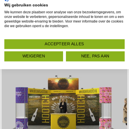
6X4M EXPO PRESTIGE MOBIELE BEURSSTAND
LATEN WE PR
Wij gebruiken cookies
25
We kunnen deze plaatsen voor analyse van onze bezoekersgegevens, om
Met de 6×4m Expo Prestige Mobiele Beursstand 25 creëer je
onze website te verbeteren, gepersonaliseerde inhoud te tonen en om u een
een professionele, moderne en opvallende beursomg...
geweldige website-ervaring te bieden. Voor meer informatie over de cookies
die we gebruiken opent u de instellingen.
€
8,872.00
ACCEPTEER ALLES
Meer Laden
WEIGEREN
NEE, PAS AAN