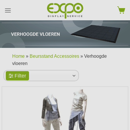
Skip
to
content
Home
»
Beursstand Accessoires
» Verhoogde
vloeren
Filter