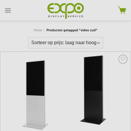
Skip
to
content
Home
/
Producten getagged “video zuil”
Add to
wishlist