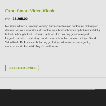
Expo Smart Video Kiosk
€
3,295.00
Prijs :
Met deze video zuil upload je vanuit je bureaustoel nieuwe content nu makkelijker
dan ooit. Via WiFi verander je de content op je beeldschermen op het moment dat jij
het wilt en hoe jij het wilt. Uiteraard is dit via USB ook nog gewoon mogelijk.
Elegante frameloze uitstraling Laat de mooiste berichten zien op de Expo Smart
Video Kiosk. De frameless behuizing geeft deze video totem een elegante,
moderne en strakke uitstraling. Geen dikke me…
SELECTEER OPTIES
Dit
product
heeft
meerdere
variaties.
Deze
optie