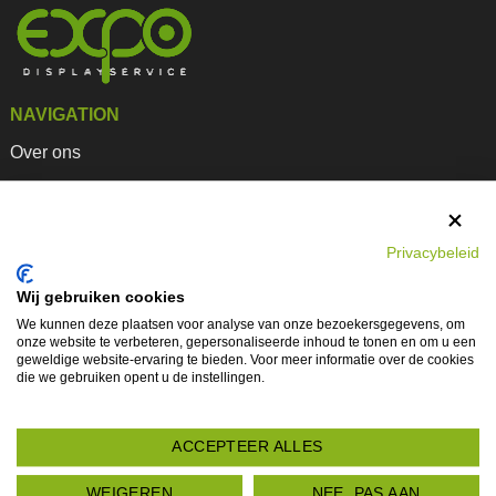
kan
gekozen
worden
op
de
NAVIGATION
productpagina
Over ons
Portfolio
Contact Us
Privacybeleid
Blog
LATEN WE PR
Wij gebruiken cookies
Expo Team
We kunnen deze plaatsen voor analyse van onze bezoekersgegevens, om
onze website te verbeteren, gepersonaliseerde inhoud te tonen en om u een
Leveringsvoorwaarden
geweldige website-ervaring te bieden. Voor meer informatie over de cookies
die we gebruiken opent u de instellingen.
Data protectie
Herroepingsrecht
ACCEPTEER ALLES
Product Categorieën
WEIGEREN
NEE, PAS AAN