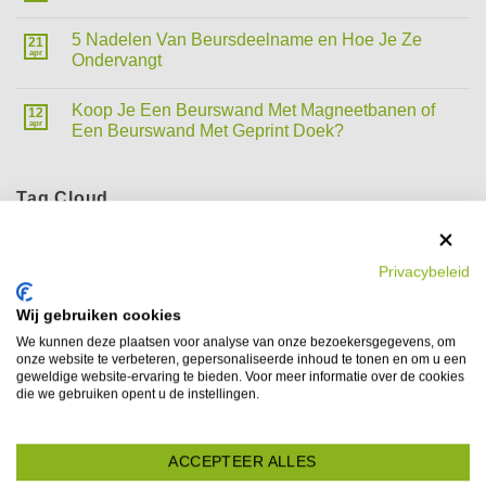
5 Nadelen Van Beursdeelname en Hoe Je Ze
21
apr
Ondervangt
Koop Je Een Beurswand Met Magneetbanen of
12
apr
Een Beurswand Met Geprint Doek?
Tag Cloud
aanvullende beurspromotie
backlit
beurs
beursbezoekers
Privacybeleid
Beursdeelname
beursdeelnames
Beursdisplay
beursgesprek
LATEN WE PR
Wij gebruiken cookies
beursmarketing
beurspresentatie
beursstand
Beursstands
We kunnen deze plaatsen voor analyse van onze bezoekersgegevens, om
beursstand verlichting
beurswand
beurswanden
onze website te verbeteren, gepersonaliseerde inhoud te tonen en om u een
geweldige website-ervaring te bieden. Voor meer informatie over de cookies
beurswand of presentatiewand
Beurzen
contentstrategie
die we gebruiken opent u de instellingen.
edgelit
een beurstand kopen of huren
Expo Display Service
ACCEPTEER ALLES
ijzersterke en aansprekende boodschap
lichtdicht doek