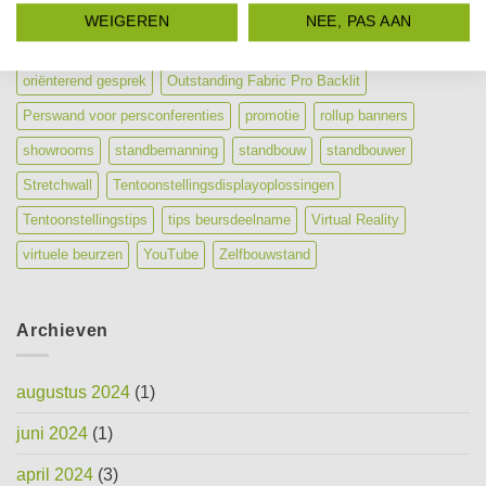
losse beurswand
mobiele beursmaterialen
mobiele beursstand
WEIGEREN
NEE, PAS AAN
mobiele en modulaire displays
modulaire beursstand
oriënterend gesprek
Outstanding Fabric Pro Backlit
Perswand voor persconferenties
promotie
rollup banners
showrooms
standbemanning
standbouw
standbouwer
Stretchwall
Tentoonstellingsdisplayoplossingen
Tentoonstellingstips
tips beursdeelname
Virtual Reality
virtuele beurzen
YouTube
Zelfbouwstand
Archieven
augustus 2024
(1)
juni 2024
(1)
april 2024
(3)