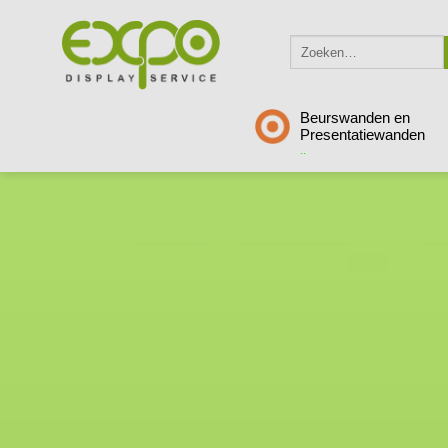
Skip
to
Zoeken
content
naar:
Beurswanden en
Presentatiewanden
..