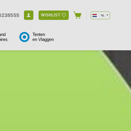
3238555
WISHLIST
NL
and
Tenten
ires
en Vlaggen
..