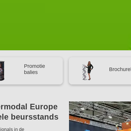
Brochurehouders
Tenten
termodal Europe
ele beursstands
ionals in de