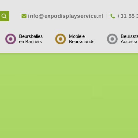
info@expodisplayservice.nl
+31 55 
Beursbalies
Mobiele
Beursst
en Banners
Beursstands
Accesso
..
..
..