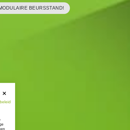
MODULAIRE BEURSSTAND!
beleid
e
ige
iken