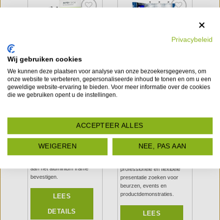
to
Add to
Add to
Privacybeleid
st
wishlist
wishlist
op
4x3M Expo
4
3x2m
LATEN WE PR
Wij gebruiken cookies
Prestige
tu
Hoekstand –
7
Mobiele
Be
Beursstand
We kunnen deze plaatsen voor analyse van onze bezoekersgegevens, om
Beursstand 17
onze website te verbeteren, gepersonaliseerde inhoud te tonen en om u een
€
5,400.00
geweldige website-ervaring te bieden. Voor meer informatie over de cookies
Prijs
Prijs :
die we gebruiken opent u de instellingen.
€
4,468.00
Prijs :
Mob
Mobiele beursstand van 6
s
beu
m² | 3x2 hoekstand
Deze
De
4×3m Expo Prestige
Dez
mobiele beursstand van 3x2
Mobiele Beursstand 17
is
ACCEPTEER ALLES
met
beur
hoekstand met een
een hoogwaardige,
D-
inst
oppervlakte van 6 m² kunt u
modulaire beursstand met
ger
snel en zonder gereedschap
krasvast vinyl, LED-spots en
WEIGEREN
NEE, PAS AAN
bedr
opbouwen. U kunt de
een stevige transportkoffer.
een
bedrijfsopdruk eenvoudig
Ideaal voor bedrijven die een
alu
aan het aluminium frame
professionele én flexibele
bevestigen.
presentatie zoeken voor
en
beurzen, events en
productdemonstraties.
LEES
DETAILS
LEES