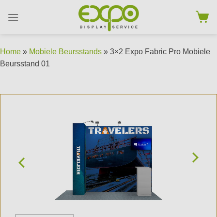
Skip
to
content
Home
»
Mobiele Beursstands
» 3×2 Expo Fabric Pro Mobiele
Beursstand 01