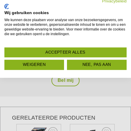
Privacybeleid
LATEN WE PR
Wij gebruiken cookies
We kunnen deze plaatsen voor analyse van onze bezoekersgegevens, om
onze website te verbeteren, gepersonaliseerde inhoud te tonen en om u een
Bel of mail ons en we helpen je
geweldige website-ervaring te bieden. Voor meer informatie over de cookies
die we gebruiken opent u de instellingen.
graag persoonlijk verder!
ACCEPTEER ALLES
+31 55 3238555
WEIGEREN
NEE, PAS AAN
info@expodisplayservice.nl
Bel mij
GERELATEERDE PRODUCTEN