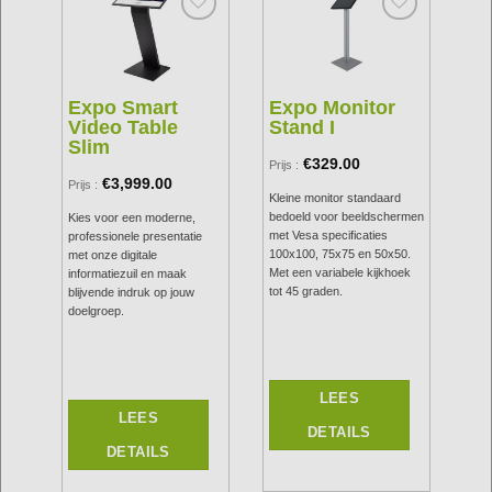
to
Add to
Add to
st
wishlist
wishlist
Expo Smart
Expo Monitor
E
Video Table
Stand I
V
Slim
Vl
€
329.00
Prijs :
€
3,999.00
Prijs :
Prijs
:
€
1
Kleine monitor standaard
bedoeld voor beeldschermen
Kies voor een moderne,
De 
met Vesa specificaties
professionele presentatie
Rai
100x100, 75x75 en 50x50.
met onze digitale
le
wor
Met een variabele kijkhoek
informatiezuil en maak
in 
tot 45 graden.
blijvende indruk op jouw
je
maa
doelgroep.
es
gec
r
in-é
Exp
met
Dank
LEES
int
sys
LEES
pers
DETAILS
e
prod
DETAILS
keuz
beu