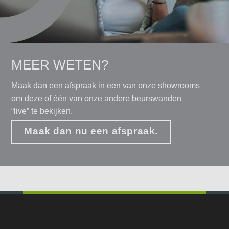
MEER WETEN?
Maak dan een afspraak in een van onze showrooms
om deze of één van onze andere beurswanden
“live” te bekijken.
Maak dan nu een afspraak.