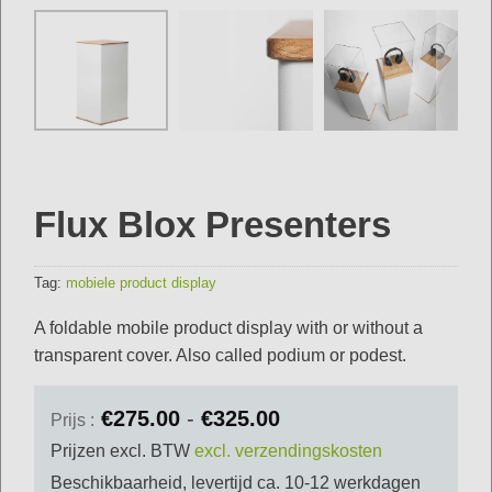
Flux Blox Presenters
Tag:
mobiele product display
A foldable mobile product display with or without a
transparent cover.
Also called podium or podest.
Prijsklasse:
€
275.00
-
€
325.00
Prijs :
€275.00
Prijzen excl. BTW
excl. verzendingskosten
tot
€325.00
Beschikbaarheid, levertijd ca. 10-12 werkdagen