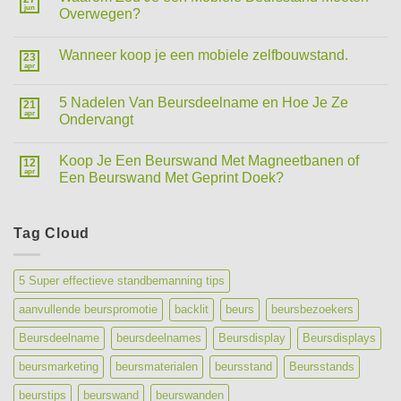
jun
Overwegen?
Wanneer koop je een mobiele zelfbouwstand.
23
apr
5 Nadelen Van Beursdeelname en Hoe Je Ze
21
apr
Ondervangt
Koop Je Een Beurswand Met Magneetbanen of
12
apr
Een Beurswand Met Geprint Doek?
Tag Cloud
5 Super effectieve standbemanning tips
aanvullende beurspromotie
backlit
beurs
beursbezoekers
Beursdeelname
beursdeelnames
Beursdisplay
Beursdisplays
beursmarketing
beursmaterialen
beursstand
Beursstands
beurstips
beurswand
beurswanden