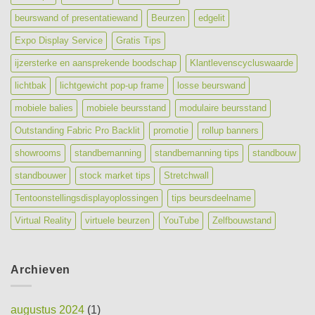
beurswand of presentatiewand
Beurzen
edgelit
Expo Display Service
Gratis Tips
ijzersterke en aansprekende boodschap
Klantlevenscycluswaarde
lichtbak
lichtgewicht pop-up frame
losse beurswand
mobiele balies
mobiele beursstand
modulaire beursstand
Outstanding Fabric Pro Backlit
promotie
rollup banners
showrooms
standbemanning
standbemanning tips
standbouw
standbouwer
stock market tips
Stretchwall
Tentoonstellingsdisplayoplossingen
tips beursdeelname
Virtual Reality
virtuele beurzen
YouTube
Zelfbouwstand
Archieven
augustus 2024
(1)