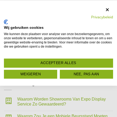
Privacybeleid
Blogs
LATEN WE PR
Wij gebruiken cookies
In dit blog bieden wij vakinformatie voor iedereen die
We kunnen deze plaatsen voor analyse van onze bezoekersgegevens, om
regelmatig met beurzen te maken heeft: Praktische
onze website te verbeteren, gepersonaliseerde inhoud te tonen en om u een
geweldige website-ervaring te bieden. Voor meer informatie over de cookies
adviezen, tips & tricks voor deelname aan beurs,
die we gebruiken opent u de instellingen.
interessante publicaties over modulaire stands en
standbouw. De laatste innovaties en ontwikkelingen in
ACCEPTEER ALLES
beursland en diverse checklisten. Benieuwd welke kennis
wij met je gaan delen? Houd dan dit blog in de gaten.
WEIGEREN
NEE, PAS AAN
Nieuwste blogs:
Waarom Worden Showrooms Van Expo Display
22
aug
Service Zo Gewaardeerd?
Waarom Zou Je een Mobiele Beursstand Moeten
27